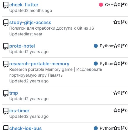
check-flutter
C++
0
0
Updated
study-gitjs-access
0
0
Полигон для отработки доступа к Git из JS
Updated
proto-hotel
Python
0
0
Updated
research-portable-memory
Python
0
0
Research portable Memory game | Исследовать
портируемую игру Память
Updated
tmp
0
0
Updated
ios-timer
0
0
Updated
check-ios-bus
Python
0
0