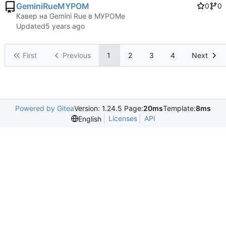
GeminiRueMYPOM
0
0
Кавер на Gemini Rue в МУРОМе
Updated
First
Previous
1
2
3
4
Next
Powered by Gitea
Version: 1.24.5 Page:
20ms
Template:
8ms
Licenses
API
English