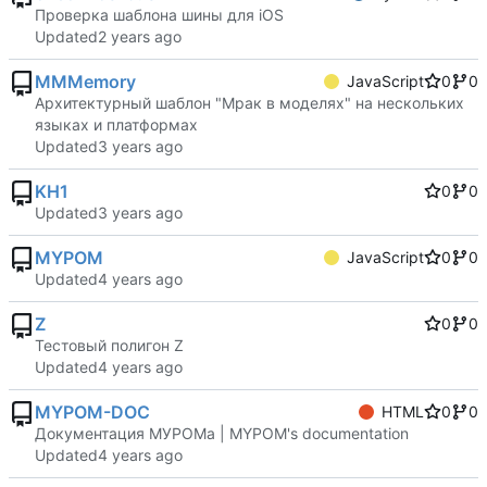
Проверка шаблона шины для iOS
Updated
MMMemory
JavaScript
0
0
Архитектурный шаблон "Мрак в моделях" на нескольких
языках и платформах
Updated
KH1
0
0
Updated
MYPOM
JavaScript
0
0
Updated
Z
0
0
Тестовый полигон Z
Updated
MYPOM-DOC
HTML
0
0
Документация МУРОМа | MYPOM's documentation
Updated