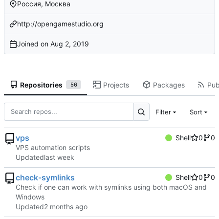
Россия, Москва
http://opengamestudio.org
Joined on
Repositories
Projects
Packages
Pub
56
Filter
Sort
vps
Shell
0
0
VPS automation scripts
Updated
check-symlinks
Shell
0
0
Check if one can work with symlinks using both macOS and
Windows
Updated