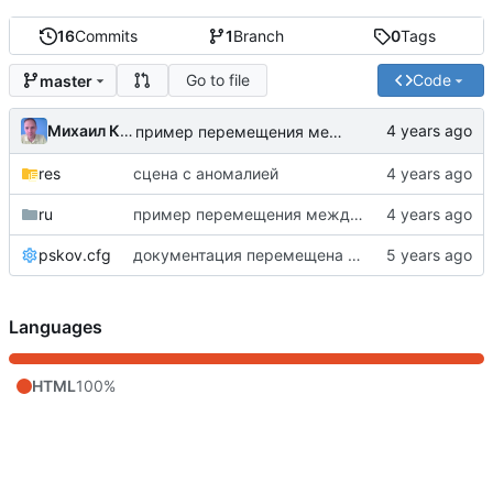
16
Commits
1
Branch
0
Tags
Go to file
Code
master
Михаил Капелько
пример перемещения между сценами
res
сцена с аномалией
ru
пример перемещения между сценами
pskov.cfg
документация перемещена из MYPOM
Languages
HTML
100%