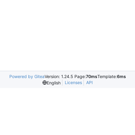
Powered by Gitea
Version: 1.24.5 Page:
70ms
Template:
6ms
Licenses
API
English