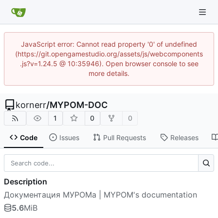
JavaScript error: Cannot read property '0' of undefined
(https://git.opengamestudio.org/assets/js/webcomponents
.js?v=1.24.5 @ 10:35946). Open browser console to see
more details.
kornerr
/
MYPOM-DOC
1
0
0
Code
Issues
Pull Requests
Releases
Description
Документация МУРОМа | MYPOM's documentation
5.6
MiB