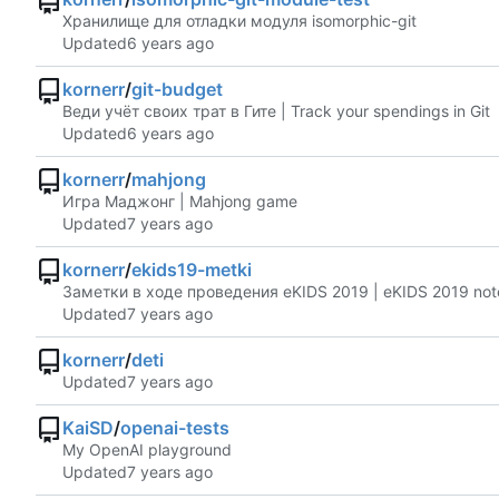
Хранилище для отладки модуля isomorphic-git
Updated
kornerr
/
git-budget
Веди учёт своих трат в Гите | Track your spendings in Git
Updated
kornerr
/
mahjong
Игра Маджонг | Mahjong game
Updated
kornerr
/
ekids19-metki
Заметки в ходе проведения eKIDS 2019 | eKIDS 2019 not
Updated
kornerr
/
deti
Updated
KaiSD
/
openai-tests
My OpenAI playground
Updated