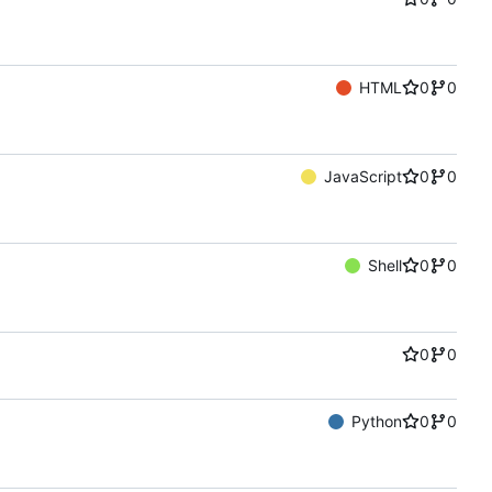
HTML
0
0
JavaScript
0
0
Shell
0
0
0
0
Python
0
0