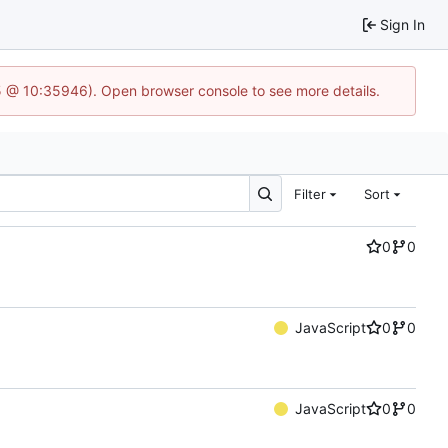
Sign In
5 @ 10:35946). Open browser console to see more details.
Filter
Sort
0
0
JavaScript
0
0
JavaScript
0
0