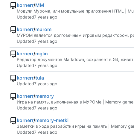
kornerr
/
MM
Модули Мурома, или модульные приложения HTML | Murom
Updated
kornerr
/
murom
МУРОМ является долговечным игровым редактором, работ
Updated
kornerr
/
mglin
Редактор документов Markdown, сохраняет в Git, живёт в 
Updated
kornerr
/
tula
Updated
kornerr
/
memory
Игра на память, выполненная в МУРОМе | Memory game
Updated
kornerr
/
memory-metki
Заметки в ходе разработки игры на память | Memory ga
Updated