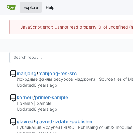
Explore
Help
JavaScript error: Cannot read property '0' of undefined
mahjong
/
mahjong-res-src
Исходные файлы ресурсов Маджонга | Source files of Ma
Updated
kornerr
/
primer-sample
Пример | Sample
Updated
glavred
/
glavred-izdatel-publisher
Публикация модулей ГитЖС | Publishing of GitJS modules