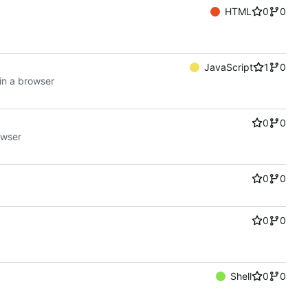
HTML
0
0
JavaScript
1
0
n a browser
0
0
owser
0
0
0
0
Shell
0
0