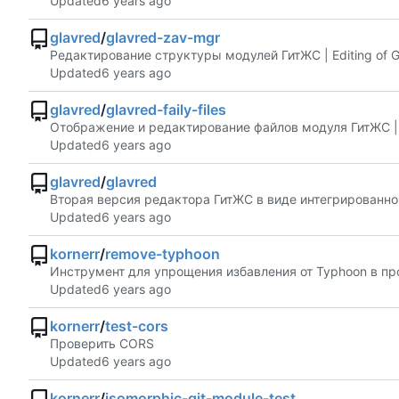
Updated
glavred
/
glavred-zav-mgr
Редактирование структуры модулей ГитЖС | Editing of Gi
Updated
glavred
/
glavred-faily-files
Отображение и редактирование файлов модуля ГитЖС | Dis
Updated
glavred
/
glavred
Вторая версия редактора ГитЖС в виде интегрированной ср
Updated
kornerr
/
remove-typhoon
Инструмент для упрощения избавления от Typhoon в про
Updated
kornerr
/
test-cors
Проверить CORS
Updated
kornerr
/
isomorphic-git-module-test