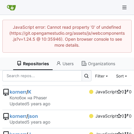
JavaScript error: Cannot read property '0' of undefined
(https://git.opengamestudio.org/assets/js/webcomponents
.js?v=1.24.5 @ 10:35946). Open browser console to see
more details.
Repositories
Users
Organizations
Filter
Sort
kornerr
/
K
JavaScript
0
0
Колобок на Phaser
Updated
kornerr
/
json
JavaScript
0
0
Updated