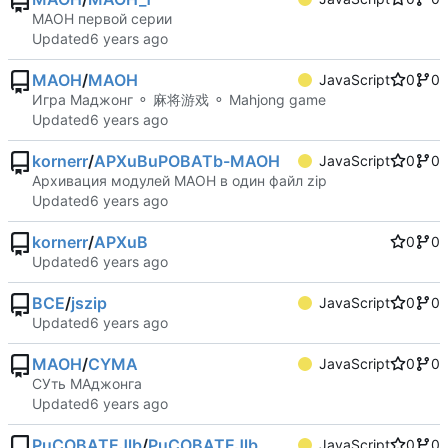
МАОН первой серии
Updated
MAOH
/
MAOH
JavaScript
0
0
Игра Маджонг ⚬ 麻将游戏 ⚬ Mahjong game
Updated
kornerr
/
APXuBuPOBATb-MAOH
JavaScript
0
0
Архивация модулей MAOH в один файл zip
Updated
kornerr
/
APXuB
0
0
Updated
BCE
/
jszip
JavaScript
0
0
Updated
MAOH
/
CYMA
JavaScript
0
0
СУть МАджонга
Updated
PuCOBATEJlb
/
PuCOBATEJlb
JavaScript
0
0