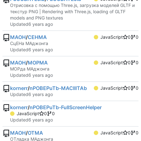
Отрисовка с помощью Three.js, загрузка моделей GLTF и
текстур PNG | Rendering with Three.js, loading of GLTF
models and PNG textures
Updated
MAOH
/
CEHMA
JavaScript
0
0
СцЕНа МАджонга
Updated
MAOH
/
MOPMA
JavaScript
0
0
МОРда МАджонга
Updated
kornerr
/
nPOBEPuTb-MAClllTAb
JavaScript
0
0
Updated
kornerr
/
nPOBEPuTb-FullScreenHelper
JavaScript
0
0
Updated
MAOH
/
OTMA
JavaScript
0
0
ОТладка МАджонга