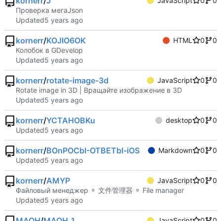
kornerr
/
J
JavaScript
0
0
Проверка мегаJson
Updated
kornerr
/
KOJIO6OK
HTML
0
0
Колобок в GDevelop
Updated
kornerr
/
rotate-image-3d
JavaScript
0
0
Rotate image in 3D | Вращайте изображение в 3D
Updated
kornerr
/
YCTAHOBKu
desktop
0
0
Updated
kornerr
/
BOnPOCbI-OTBETbI-iOS
Markdown
0
0
Updated
kornerr
/
AMYP
JavaScript
0
0
Файловый менеджер ⚬ 文件管理器 ⚬ File manager
Updated
MAOH
/
MAOH_1
JavaScript
0
0