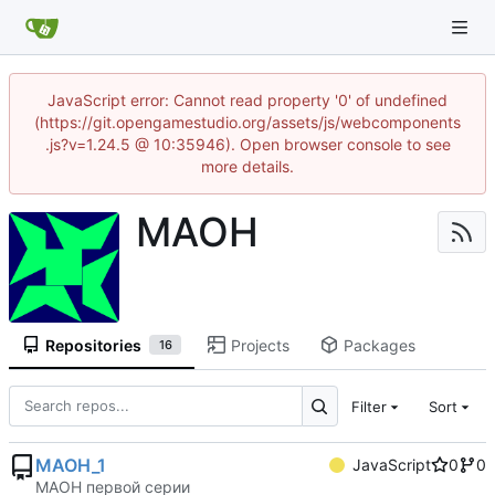
JavaScript error: Cannot read property '0' of undefined
(https://git.opengamestudio.org/assets/js/webcomponents
.js?v=1.24.5 @ 10:35946). Open browser console to see
more details.
MAOH
Repositories
Projects
Packages
16
Filter
Sort
MAOH_1
JavaScript
0
0
МАОН первой серии