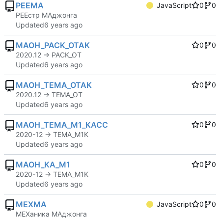
PEEMA
JavaScript
0
0
РЕЕстр МАджонга
Updated
MAOH_PACK_OTAK
0
0
2020.12 -> PACK_OT
Updated
MAOH_TEMA_OTAK
0
0
2020.12 -> TEMA_OT
Updated
MAOH_TEMA_M1_KACC
0
0
2020-12 -> TEMA_M1K
Updated
MAOH_KA_M1
0
0
2020-12 -> TEMA_M1K
Updated
MEXMA
JavaScript
0
0
МЕХаника МАджонга