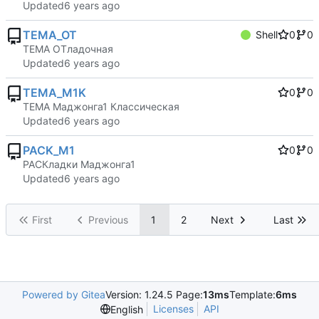
Updated
TEMA_OT
Shell
0
0
ТЕМА ОТладочная
Updated
TEMA_M1K
0
0
ТЕМА Маджонга1 Классическая
Updated
PACK_M1
0
0
РАСКладки Маджонга1
Updated
First
Previous
1
2
Next
Last
Powered by Gitea
Version: 1.24.5 Page:
13ms
Template:
6ms
Licenses
API
English