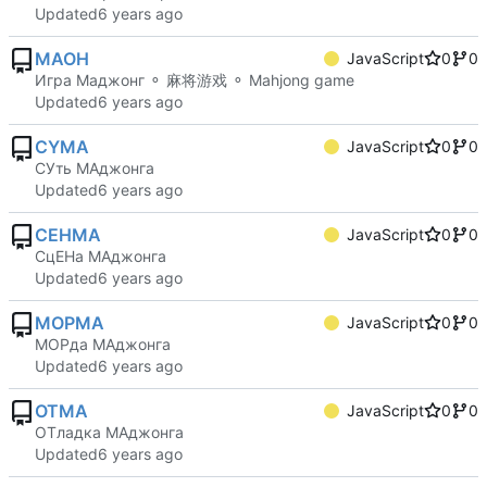
Updated
MAOH
JavaScript
0
0
Игра Маджонг ⚬ 麻将游戏 ⚬ Mahjong game
Updated
CYMA
JavaScript
0
0
СУть МАджонга
Updated
CEHMA
JavaScript
0
0
СцЕНа МАджонга
Updated
MOPMA
JavaScript
0
0
МОРда МАджонга
Updated
OTMA
JavaScript
0
0
ОТладка МАджонга
Updated