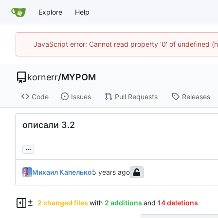
Explore
Help
JavaScript error: Cannot read property '0' of undefined
kornerr
/
MYPOM
Code
Issues
Pull Requests
Releases
описали 3.2
...
Михаил Капелько
2 changed files
with
2 additions
and
14 deletions