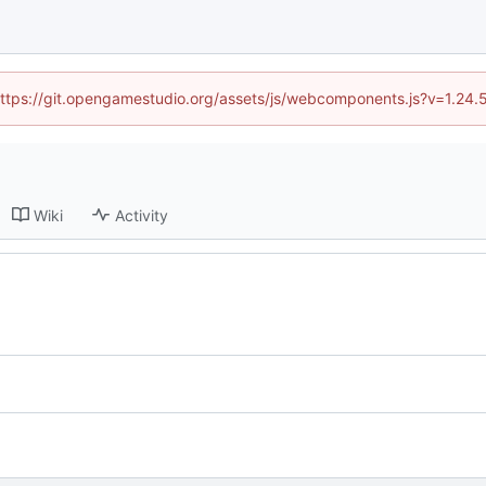
 (https://git.opengamestudio.org/assets/js/webcomponents.js?v=1.24.
Wiki
Activity