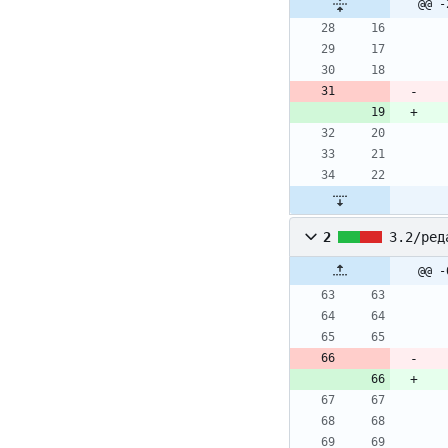
@@ -
2
3.2/ред
@@ -