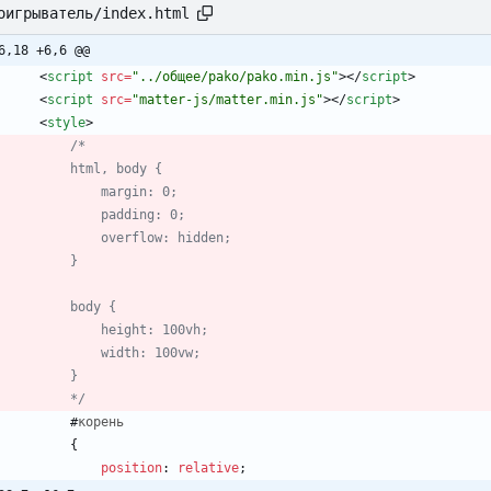
оигрыватель/index.html
6,18 +6,6 @@
<
script
src
=
"../общее/pako/pako.min.js"
>
<
/
script
>
<
script
src
=
"matter-js/matter.min.js"
>
<
/
script
>
<
style
>
/*
            html, body {
                margin: 0;
                padding: 0;
                overflow: hidden;
            }
            body {
                height: 100vh;
                width: 100vw;
            }
            */
#
корень
{
position
:
relative
;