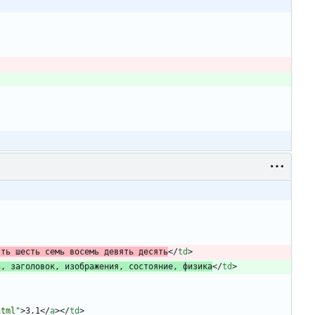
ять шесть семь восемь девять десять
<
/
td
>
ь, заголовок, изображения, состояние, физика
<
/
td
>
html"
>
3.1
<
/
a
>
<
/
td
>