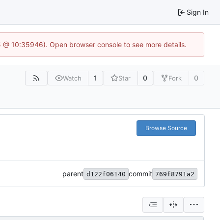
Sign In
5 @ 10:35946). Open browser console to see more details.
1
0
0
Watch
Star
Fork
Browse Source
parent
commit
d122f06140
769f8791a2