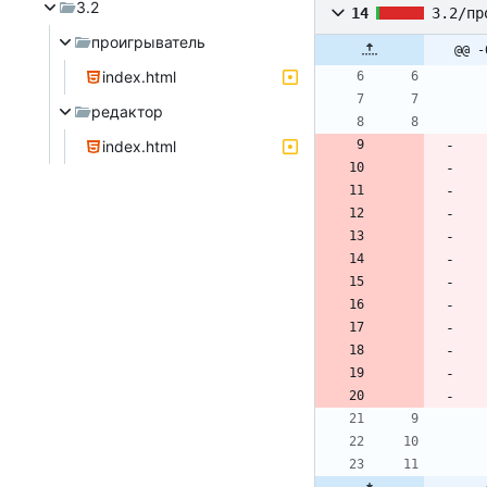
3.2
14
3.2/пр
проигрыватель
@@ -
index.html
редактор
index.html