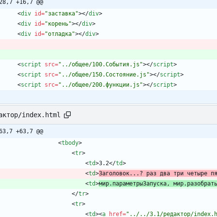
28,7 +16,7 @@
<
div
id
=
"заставка"
>
<
/
div
>
<
div
id
=
"корень"
>
<
/
div
>
<
div
id
=
"отладка"
>
<
/
div
>
<
script
src
=
"../общее/100.События.js"
>
<
/
script
>
<
script
src
=
"../общее/150.Состояние.js"
>
<
/
script
>
<
script
src
=
"../общее/200.функции.js"
>
<
/
script
>
актор/index.html
63,7 +63,7 @@
<
tbody
>
<
tr
>
<
td
>
3.2
<
/
td
>
<
td
>
Заголовок...? раз два три четыре п
<
td
>
мир.параметрыЗапуска, мир.разобрат
<
/
tr
>
<
tr
>
<
td
>
<
a
href
=
"../../3.1/редактор/index.