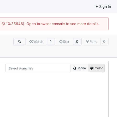
Sign In
5 @ 10:35946). Open browser console to see more details.
1
0
0
Watch
Star
Fork
Mono
Color
Select branches