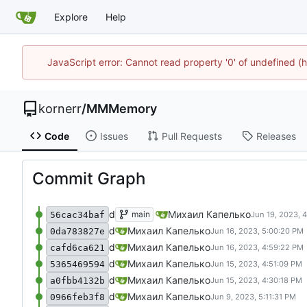
Explore
Help
JavaScript error: Cannot read property '0' of undefined
kornerr
/
MMMemory
Code
Issues
Pull Requests
Releases
Commit Graph
d
Михаил Капелько
main
56cac34baf
d
Михаил Капелько
0da783827e
d
Михаил Капелько
cafd6ca621
d
Михаил Капелько
5365469594
d
Михаил Капелько
a0fbb4132b
d
Михаил Капелько
0966feb3f8