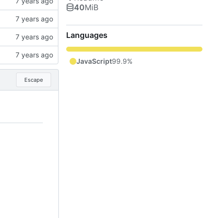
40
MiB
Languages
JavaScript
99.9%
Escape