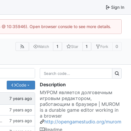
Sign In
5 @ 10:35946). Open browser console to see more details.
1
1
0
Watch
Star
Fork
Description
Code
МУРОМ является долговечным
игровым редактором,
работающим в браузере | MUROM
is a durable game editor working in
a browser
 платформу Муром 1.2 с панелью управления 1.0.0
http://opengamestudio.org/murom
Readme