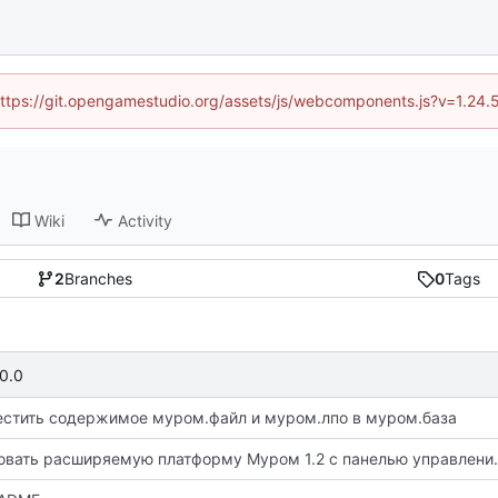
 (https://git.opengamestudio.org/assets/js/webcomponents.js?v=1.24.
Wiki
Activity
2
Branches
0
Tags
0.0
стить содержимое муром.файл и муром.лпо в муром.база
Реализовать расширяемую