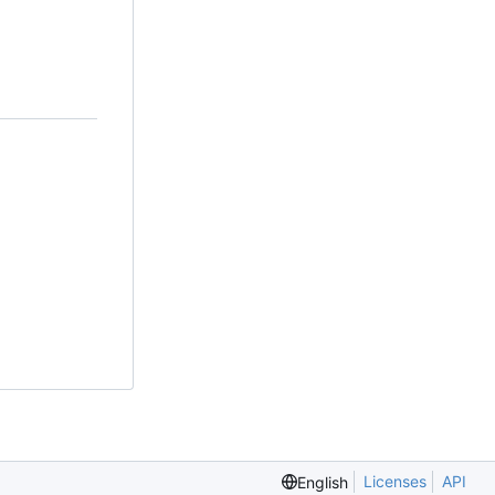
Licenses
API
English