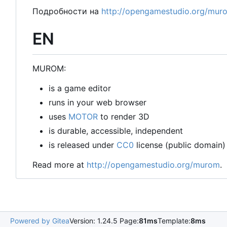
Подробности на
http://opengamestudio.org/mur
EN
MUROM:
is a game editor
runs in your web browser
uses
MOTOR
to render 3D
is durable, accessible, independent
is released under
CC0
license (public domain)
Read more at
http://opengamestudio.org/murom
.
Powered by Gitea
Version: 1.24.5 Page:
81ms
Template:
8ms