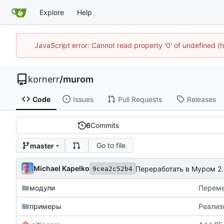
Explore
Help
JavaScript error: Cannot read property '0' of undefined
kornerr
/
murom
Code
Issues
Pull Requests
Releases
6
Commits
Go to file
master
Michael Kapelko
Переработать в Муром 2.
9cea2c52b4
модули
Переме
примеры