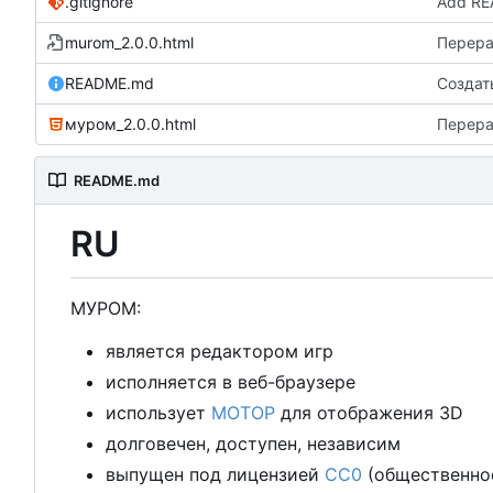
.gitignore
Add R
murom_2.0.0.html
Перера
README.md
Создат
муром_2.0.0.html
Перера
README.md
RU
М
У
Р
О
М
:
является редактором игр
исполняется в веб-браузере
использует
М
О
Т
О
Р
для отображения 3D
долговечен, доступен, независим
выпущен под лицензией
CC0
(общественно