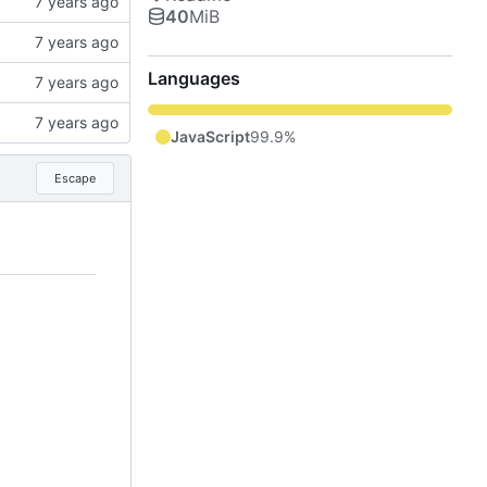
40
MiB
Languages
JavaScript
99.9%
Escape