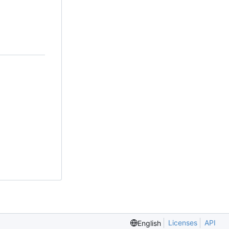
Licenses
API
English