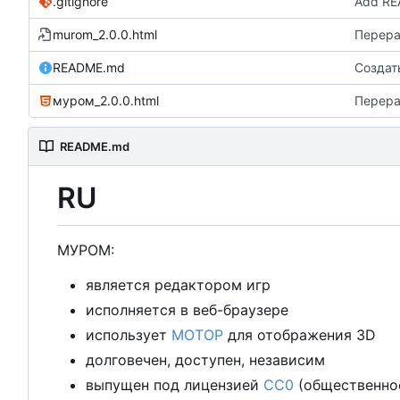
.gitignore
Add R
murom_2.0.0.html
Перера
README.md
Создат
муром_2.0.0.html
Перера
README.md
RU
М
У
Р
О
М
:
является редактором игр
исполняется в веб-браузере
использует
М
О
Т
О
Р
для отображения 3D
долговечен, доступен, независим
выпущен под лицензией
CC0
(общественно