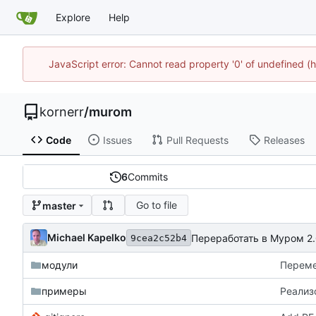
Explore
Help
JavaScript error: Cannot read property '0' of undefined
kornerr
/
murom
Code
Issues
Pull Requests
Releases
6
Commits
Go to file
master
Michael Kapelko
Переработать в Муром 2.
9cea2c52b4
модули
Переме
примеры