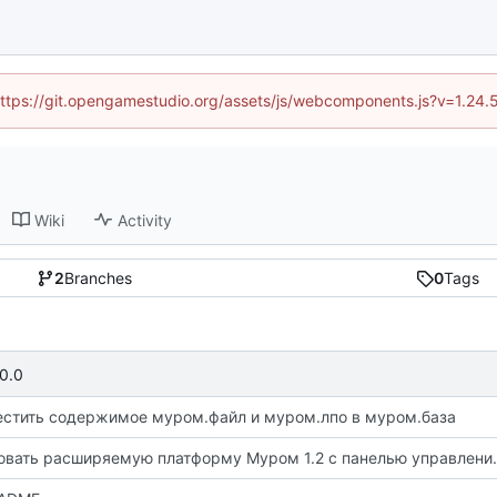
 (https://git.opengamestudio.org/assets/js/webcomponents.js?v=1.24.
Wiki
Activity
2
Branches
0
Tags
0.0
стить содержимое муром.файл и муром.лпо в муром.база
Реализовать расширяемую