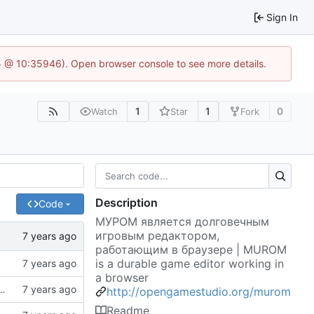
Sign In
5 @ 10:35946). Open browser console to see more details.
1
1
0
Watch
Star
Fork
Description
Code
МУРОМ является долговечным
игровым редактором,
работающим в браузере | MUROM
is a durable game editor working in
a browser
 платформу Муром 1.2 с панелью управления 1.0.0
http://opengamestudio.org/murom
Readme