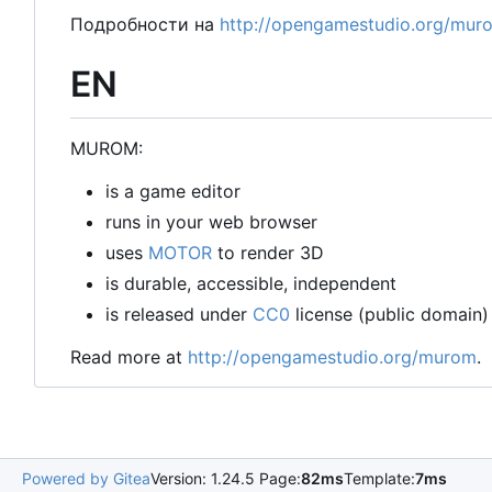
Подробности на
http://opengamestudio.org/mur
EN
MUROM:
is a game editor
runs in your web browser
uses
MOTOR
to render 3D
is durable, accessible, independent
is released under
CC0
license (public domain)
Read more at
http://opengamestudio.org/murom
.
Powered by Gitea
Version: 1.24.5 Page:
82ms
Template:
7ms