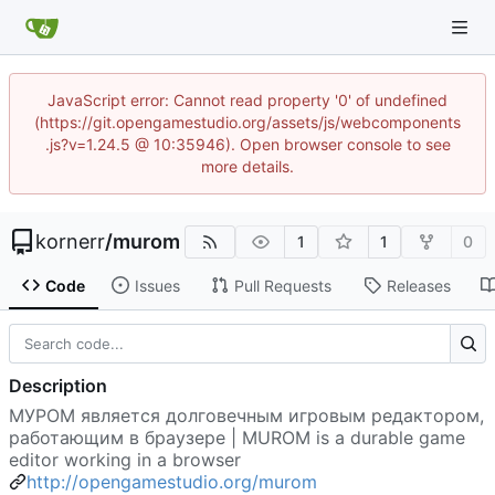
JavaScript error: Cannot read property '0' of undefined
(https://git.opengamestudio.org/assets/js/webcomponents
.js?v=1.24.5 @ 10:35946). Open browser console to see
more details.
kornerr
/
murom
1
1
0
Code
Issues
Pull Requests
Releases
Description
МУРОМ является долговечным игровым редактором,
работающим в браузере | MUROM is a durable game
editor working in a browser
http://opengamestudio.org/murom