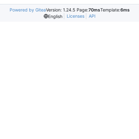
Powered by Gitea
Version: 1.24.5 Page:
70ms
Template:
6ms
Licenses
API
English