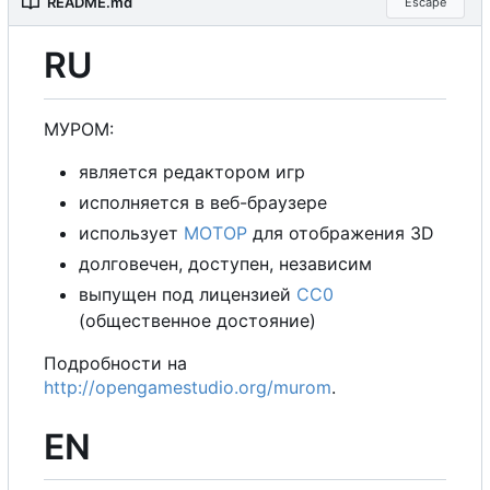
README.md
Escape
RU
М
У
Р
О
М
:
является редактором игр
исполняется в веб-браузере
использует
М
О
Т
О
Р
для отображения 3D
долговечен, доступен, независим
выпущен под лицензией
CC0
(общественное достояние)
Подробности на
http://opengamestudio.org/murom
.
EN