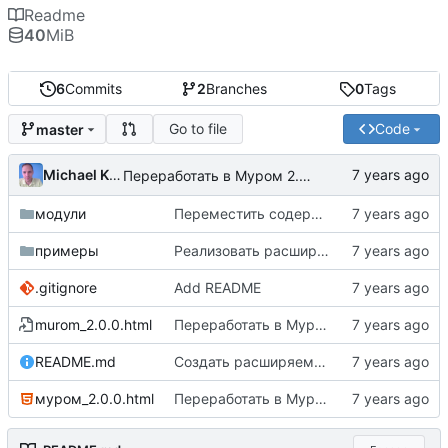
Readme
40
MiB
6
Commits
2
Branches
0
Tags
Go to file
Code
master
Michael Kapelko
Переработать в Муром 2.0.0
модули
Переместить содержимое муром.файл и муром.лпо в муром.база
примеры
Реализовать расширяемую платформу Муром 1.2 с панелью управления 1.0.0
.gitignore
Add README
murom_2.0.0.html
Переработать в Муром 2.0.0
README.md
Создать расширяемую платформу в качестве основы мурома 1.2
муром_2.0.0.html
Переработать в Муром 2.0.0