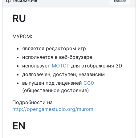
README.md
Escape
RU
М
У
Р
О
М
:
является редактором игр
исполняется в веб-браузере
использует
М
О
Т
О
Р
для отображения 3D
долговечен, доступен, независим
выпущен под лицензией
CC0
(общественное достояние)
Подробности на
http://opengamestudio.org/murom
.
EN