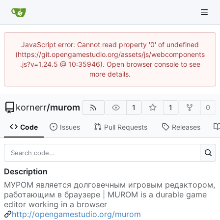
JavaScript error: Cannot read property '0' of undefined
(https://git.opengamestudio.org/assets/js/webcomponents
.js?v=1.24.5 @ 10:35946). Open browser console to see
more details.
kornerr
/
murom
1
1
0
Code
Issues
Pull Requests
Releases
Description
МУРОМ является долговечным игровым редактором,
работающим в браузере | MUROM is a durable game
editor working in a browser
http://opengamestudio.org/murom