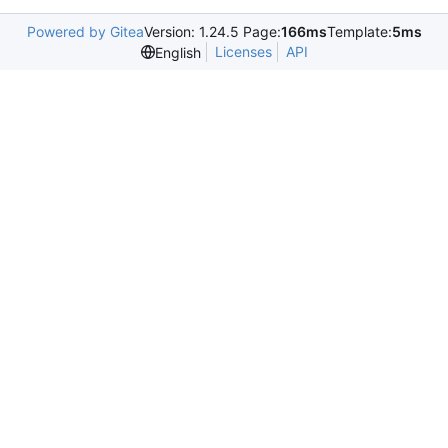
Powered by Gitea
Version: 1.24.5 Page:
166ms
Template:
5ms
Licenses
API
English