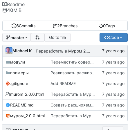
Readme
40
MiB
6
Commits
2
Branches
0
Tags
Go to file
Code
master
Michael Kapelko
Переработать в Муром 2.0.0
модули
Переместить содержимое муром.файл и муром.лпо в муром.база
примеры
Реализовать расширяемую платформу Муром 1.2 с панелью управления 1.0.0
.gitignore
Add README
murom_2.0.0.html
Переработать в Муром 2.0.0
README.md
Создать расширяемую платформу в качестве основы мурома 1.2
муром_2.0.0.html
Переработать в Муром 2.0.0